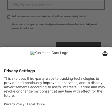
Haluan vastaanottaa uutiskirjeenne ja hyväksyn 
tietosuojakäytännön
.
Huomautus: Voit peruuttaa uutiskirjeen tilauksen milloin tahansa uutiskirjeessä 
olevan linkin kautta.
RECAPTCHA 
LISÄTIETOJA
SHOP
* Pakollinen kenttä
Käytämme Brevoa markkinointialustana. Täyttämällä ja lähettämällä lomakkeen hyväksyt,