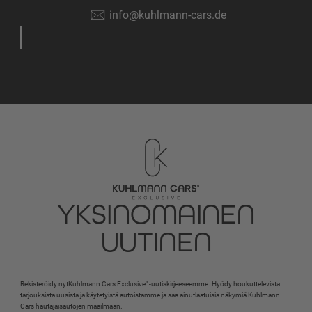
info@kuhlmann-cars.de
YKSINOMAINEN
UUTINEN
Rekisteröidy nytKuhlmann Cars Exclusive" -uutiskirjeeseemme. Hyödy houkuttelevista
tarjouksista uusista ja käytetyistä autoistamme ja saa ainutlaatuisia näkymiä Kuhlmann
Cars hautajaisautojen maailmaan.