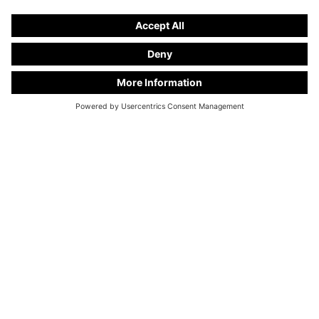
että antamasi tiedot siirretään Brevolle käsiteltäväksi
käyttöehtojen
mukaisesti.