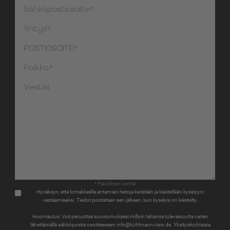
* Pakollinen kenttä
Hyväksyn, että lomakkeella antamiani tietoja kerätään ja käsitellään kyselyyni
vastaamiseksi. Tiedot poistetaan sen jälkeen, kun kyselysi on käsitelty.
Huomautus: Voit peruuttaa suostumuksesi milloin tahansa tulevaisuutta varten
lähettämällä sähköpostia osoitteeseen info@kuhlmann-cars.de. Yksityiskohtaisia